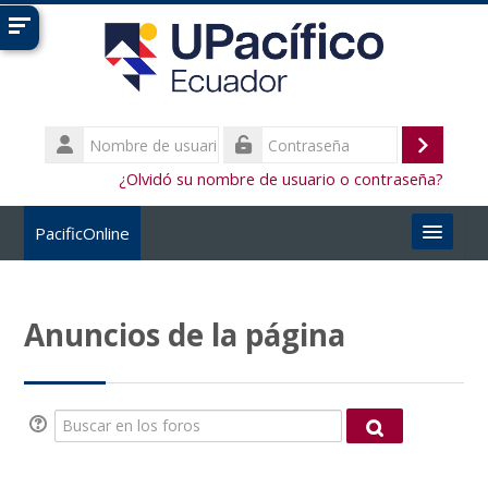
Salta al contenido principal
Nombre
de
Accede
Contraseña
usuario
¿Olvidó su nombre de usuario o contraseña?
PacificOnline
Español - Internacional ‎(es)‎
Anuncios de la página
Buscar
cursos
Enviar
Buscar en los foros
Buscar en los